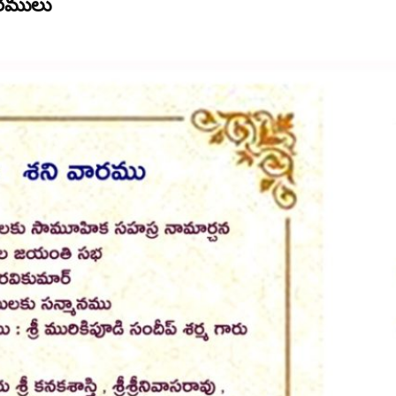
వరములు