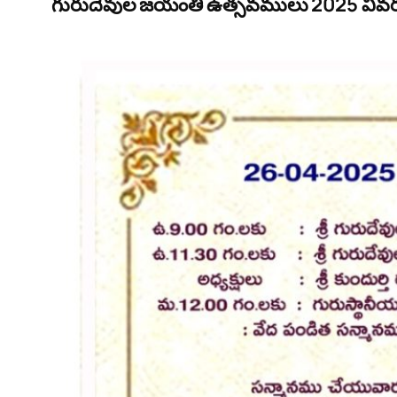
గురుదేవుల జయంతి ఉత్సవములు 2025 వి