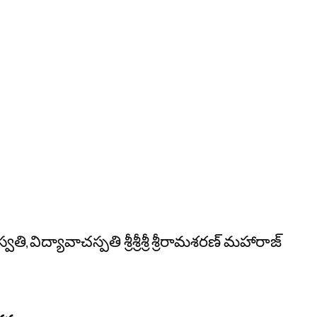
ద్యావాచస్పతి శ్రీశ్రీశ్రీ శ్రీరామశరణ్ మహారాజ్