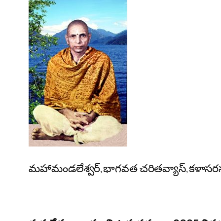
మహామండలేశ్వర్,భాగవత చరితవ్యాస్,కళాసరస్వతి,వి